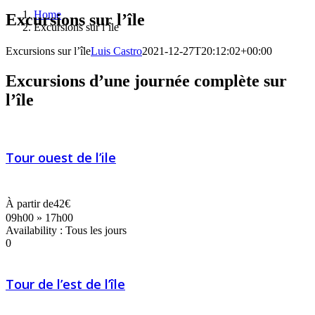
Home
Excursions sur l’île
Excursions sur l’île
Excursions sur l’île
Luis Castro
2021-12-27T20:12:02+00:00
Excursions d’une journée complète sur
l’île
Tour ouest de l’ile
À partir de
42€
09h00 » 17h00
Availability : Tous les jours
0
Tour de l’est de l’île