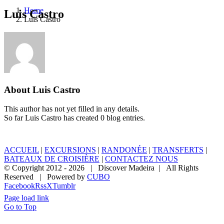
Home
Luis Castro
Luis Castro
About
Luis Castro
This author has not yet filled in any details.
So far Luis Castro has created 0 blog entries.
ACCUEIL
|
EXCURSIONS
|
RANDONÉE
|
TRANSFERTS
|
BATEAUX DE CROISIÈRE
|
CONTACTEZ NOUS
© Copyright 2012 -
2026 | Discover Madeira | All Rights
Reserved | Powered by
CUBO
Facebook
Rss
X
Tumblr
Page load link
Go to Top