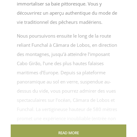
immortaliser sa baie pittoresque. Vous y
découvrirez un aperçu authentique du mode de
vie traditionnel des pêcheurs madériens.
Nous poursuivons ensuite le long de la route
reliant Funchal à Câmara de Lobos, en direction
des montagnes, jusqu’à atteindre l’imposant
Cabo Girão, l’une des plus hautes falaises
maritimes d’Europe. Depuis sa plateforme
panoramique au sol en verre, suspendue au-
dessus du vide, vous pourrez admirer des vues
spectaculaires sur l’océan, Câmara de Lobos et
Funchal. La vertigineuse hauteur de 580 mètres
promet une expérience inoubliable (entrée non
incluse).
READ MORE