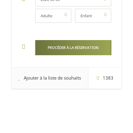
où nous faisons une pause d’environ deux
heures pour le déjeuner et du temps libre. Vous
pourrez explorer la petite ville ou vous baigner
dans ses célèbres piscines naturelles d’origine
volcanique, alimentées par l’océan Atlantique.
Nous continuons ensuite vers Seixal, en
traversant des paysages spectaculaires ponctués
de cascades qui dévalent les falaises
Ajouter à la liste de souhaits
1383
verdoyantes. Un court arrêt est prévu pour
profiter de ce cadre exceptionnel.
Puis, nous nous rendons à São Vicente, l’une des
localités les plus emblématiques de la côte nord
de Madère, où vous pourrez visiter son église
historique datant du XVIIe siècle et apprécier