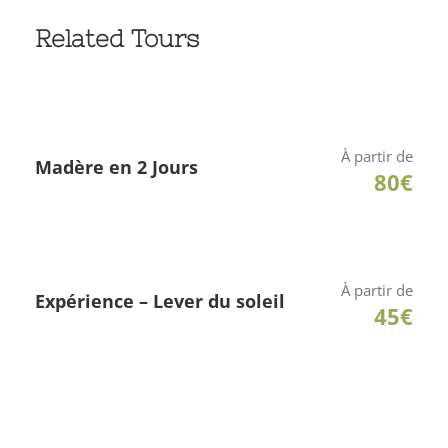
l’authenticité de la région.
Related Tours
Enfin, nous passons par Encumeada, l’un des
points de vue les plus impressionnants de l’île,
offrant une perspective unique sur les côtes nord
et sud de Madère — une conclusion parfaite
À partir de
Madère en 2 Jours
80€
pour cette journée riche en découvertes et en
paysages inoubliables
À partir de
Expérience – Lever du soleil
45€