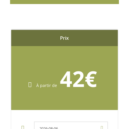
Nous continuons vers Ribeira Brava, un village
plein de charme où la rivière se jette avec force
dans la mer. Profitez d’un moment de liberté
pour flâner dans ses ruelles paisibles, découvrir
Prix
les commerces locaux et savourer l’atmosphère
apaisante du front de mer.
Nous montons ensuite vers le Paúl da Serra, un
42€
vaste plateau situé à environ 1500 mètres
d’altitude. C’est la zone la plus plane de l’île,
À partir de
offrant des panoramas grandioses sur des
vallées verdoyantes et des montagnes
majestueuses, au cœur d’une importante réserve
naturelle.
Notre itinéraire se poursuit jusqu’à Porto Moniz,