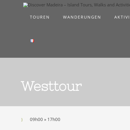
Skip
to
TOUREN
WANDERUNGEN
AKTIV
content
Westtour
09h00 » 17h00