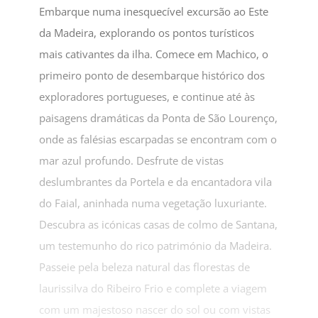
Embarque numa inesquecível excursão ao Este
da Madeira, explorando os pontos turísticos
mais cativantes da ilha. Comece em Machico, o
primeiro ponto de desembarque histórico dos
exploradores portugueses, e continue até às
paisagens dramáticas da Ponta de São Lourenço,
onde as falésias escarpadas se encontram com o
mar azul profundo. Desfrute de vistas
deslumbrantes da Portela e da encantadora vila
do Faial, aninhada numa vegetação luxuriante.
Descubra as icónicas casas de colmo de Santana,
um testemunho do rico património da Madeira.
Passeie pela beleza natural das florestas de
laurissilva do Ribeiro Frio e complete a viagem
com um majestoso nascer do sol ou com vistas