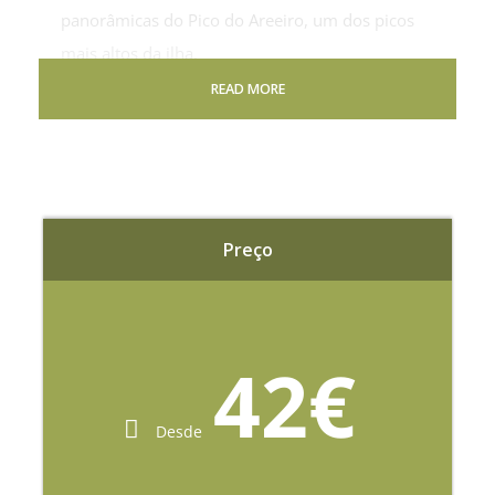
panorâmicas do Pico do Areeiro, um dos picos
mais altos da ilha.
READ MORE
Preço
42€
Desde