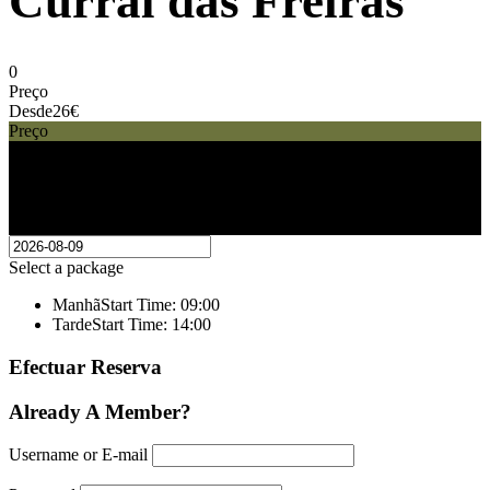
Curral das Freiras
0
Preço
Desde
26€
Preço
26€
Desde
Select a package
Manhã
Start Time: 09:00
Tarde
Start Time: 14:00
Efectuar Reserva
Already A Member?
Username or E-mail