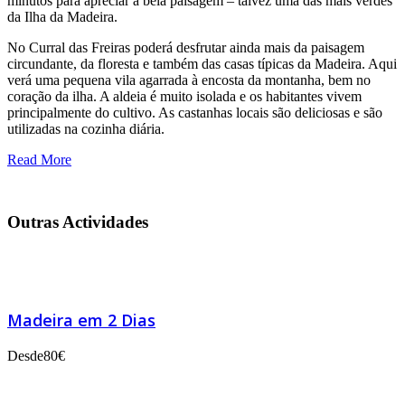
minutos para apreciar a bela paisagem – talvez uma das mais verdes
da Ilha da Madeira.
No Curral das Freiras poderá desfrutar ainda mais da paisagem
circundante, da floresta e também das casas típicas da Madeira. Aqui
verá uma pequena vila agarrada à encosta da montanha, bem no
coração da ilha. A aldeia é muito isolada e os habitantes vivem
principalmente do cultivo. As castanhas locais são deliciosas e são
utilizadas na cozinha diária.
Read More
Outras Actividades
Madeira em 2 Dias
Desde
80€