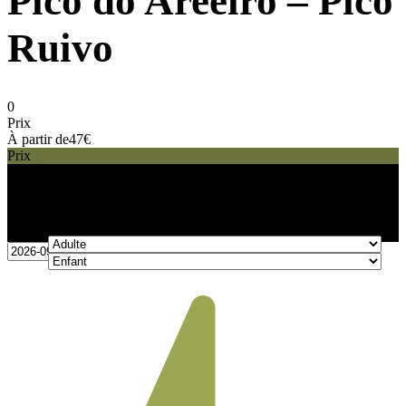
Pico do Areeiro – Pico
Ruivo
0
Prix
À partir de
47€
Prix
47€
À partir de