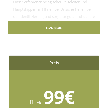
Unser erfahrener pelagischer Reiseleiter und
Hauptskipper hilft Ihnen bei Unsicherheiten bei
der Identifizierung und sorgt für gute und sichere
Beobachtungen. Es gibt auch gute Feldleitfäden
READ MORE
zur Identifizierung an Bord, die Sie verwenden
können.
Erwachsene
Preis
80
€
pro Erwachsener
99€
Lunch Included
Ab