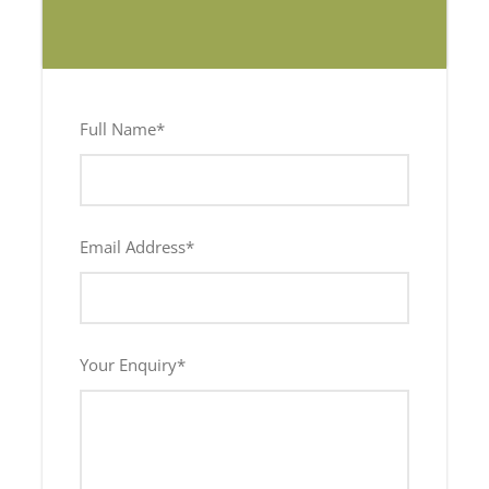
Kind (5 bis 12 Jahre)
40
Full Name
*
€
pro Kind
Lunch Included
Email Address
*
Kleinkind (0 bis 4 Jahre)
Your Enquiry
*
Frei