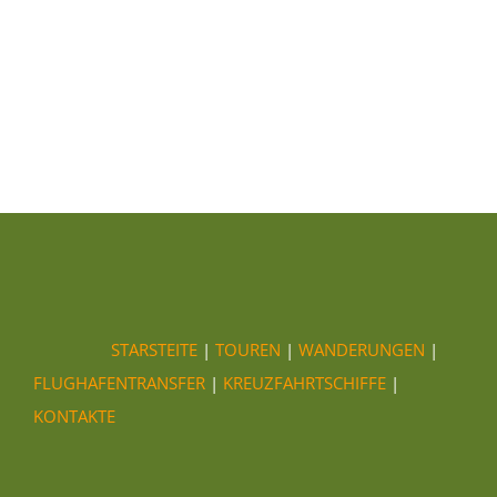
STARSTEITE
|
TOUREN
|
WANDERUNGEN
|
FLUGHAFENTRANSFER
|
KREUZFAHRTSCHIFFE
|
KONTAKTE