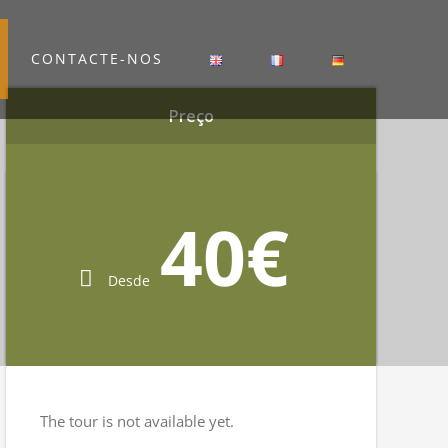
CONTACTE-NOS
Preço
Preço
40€
Desde
40€
Desde
The tour is not available yet.