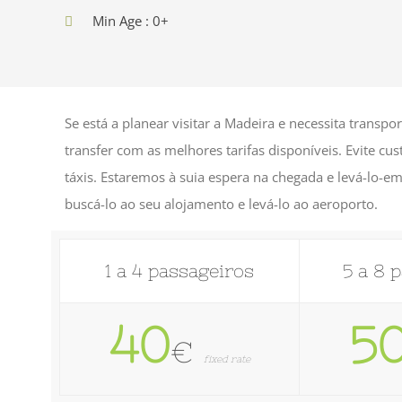
Min Age : 0+
Se está a planear visitar a Madeira e necessita transp
transfer com as melhores tarifas disponíveis. Evite cu
táxis. Estaremos à suia espera na chegada e levá-lo
buscá-lo ao seu alojamento e levá-lo ao aeroporto.
1 a 4 passageiros
5 a 8 
40
5
€
fixed rate