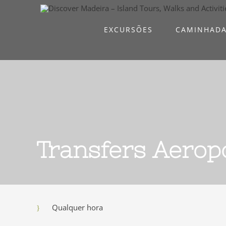
Skip
to
EXCURSÕES
CAMINHAD
content
Transfers Aerop
Qualquer hora