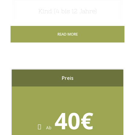
Kind (4 bis 12 Jahre)
17,50
€
READ MORE
pro Kind
Kleinkind (0 bis 4 Jahre)
Preis
Frei
40€
Ab