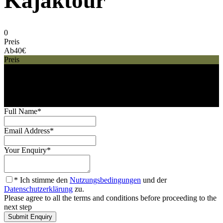
Kajaktour
0
Preis
Ab
40€
Preis
40€
Ab
Full Name
*
Email Address
*
Your Enquiry
*
* Ich stimme den
Nutzungsbedingungen
und der
Datenschutzerklärung
zu.
Please agree to all the terms and conditions before proceeding to the
next step