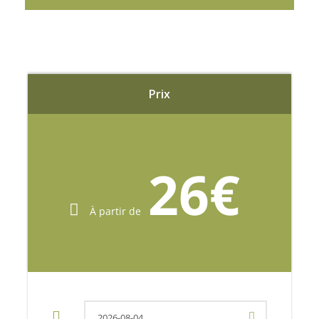
caption_overlay_color= » »
caption_align_medium= »nenhum »
caption_align_small= »nenhum »
caption_align= »nenhum »
caption_margin_top= » »
Prix
caption_margin_right= » »
caption_margin_bottom= » »
caption_margin_left= » »]
26€
Breathtaking view over Nuns Valley
À partir de
Viewpoint over Nuns Valley
Eira do Serrado Viewpoint