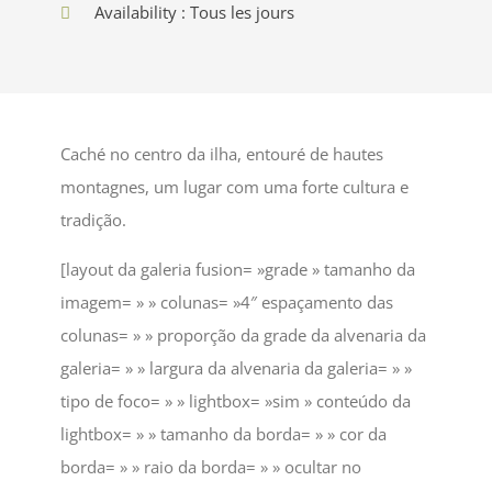
Availability : Tous les jours
Caché no centro da ilha, entouré de hautes
montagnes, um lugar com uma forte cultura e
tradição.
[layout da galeria fusion= »grade » tamanho da
imagem= » » colunas= »4″ espaçamento das
colunas= » » proporção da grade da alvenaria da
galeria= » » largura da alvenaria da galeria= » »
tipo de foco= » » lightbox= »sim » conteúdo da
lightbox= » » tamanho da borda= » » cor da
borda= » » raio da borda= » » ocultar no