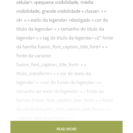
celular= »pequena visibilidade, média
visibilidade, grande visibilidade » classe= » »
id= » » estilo da legenda= »desligado » cor do
título da legenda= » » tamanho do título da
legenda= » » tag do título da legenda= »2″ fonte
da família fusion_font_caption_title_font= » »
fonte da variante
fusion_font_caption_title_font= » »
título_transform= » » cor do texto da
legenda= » » cor do fundo da legenda= » »
tamanho do texto da legenda= » » fonte da
família fusion_font_caption_text_font= » » fonte
da variante fusion_font_caption_text_font= » »
caption_text_transform= » »
caption_border_color= » »
READ MORE