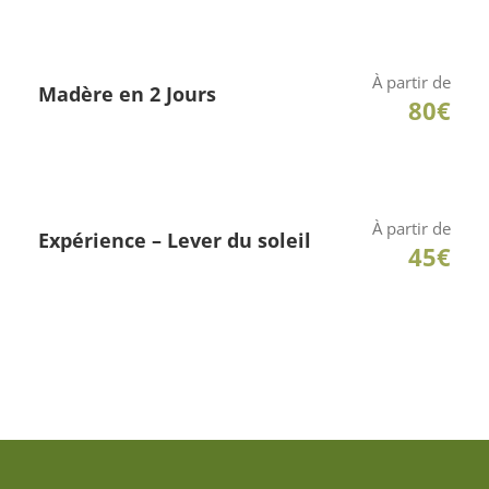
magnífico ponto de vista a 355 metros de
altitude. Aqui, você pode aproveitar a bela vista
À partir de
Madère en 2 Jours
da baía do Funchal. Nous nous sommes arrêtés
80€
ici pendente vingt minutos. Ensuite, notre
transport monte para Eira do Serrad où vous
pourrez vous délecter de l’un des paysages les
plus extraordinaires de l’île. Nous nous arrêtons
À partir de
Expérience – Lever du soleil
45€
ici pendente 45 minutos para aproveitar a
magnífica paisagem – pode ser um dos mais
verdes da ilha de Madère.
No Curral das Freiras, vous pourrez lucrar mais
com a paisagem ambiental, da floresta e das
maisons típicas de Madère. Aqui, você verá uma
pequena vila amontoada no flanco da