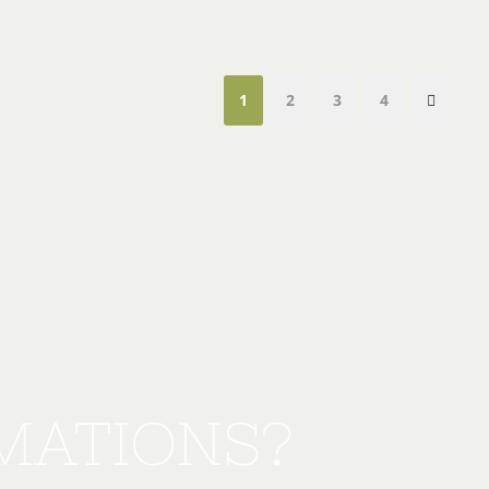
1
2
3
4
RMATIONS?