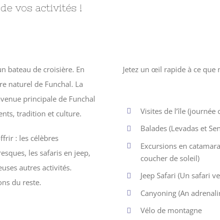
de vos activités !
un bateau de croisière. En
Jetez un œil rapide à ce que 
re naturel de Funchal. La
avenue principale de Funchal
Visites de l’île (journé
ts, tradition et culture.
Balades (Levadas et Sen
frir : les célèbres
Excursions en catamaran
esques, les safaris en jeep,
coucher de soleil)
uses autres activités.
Jeep Safari (Un safari v
ons du reste.
Canyoning (An adrenaline
Vélo de montagne