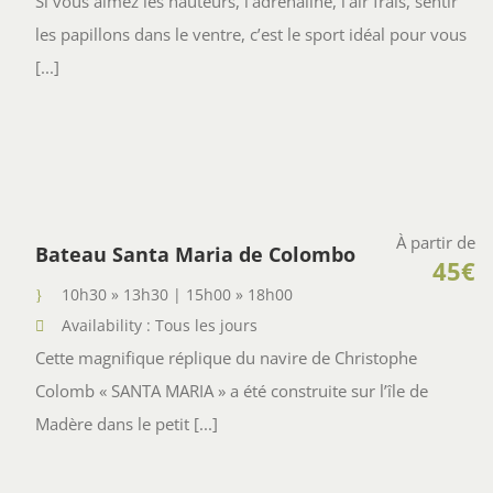
Si vous aimez les hauteurs, l’adrénaline, l’air frais, sentir
les papillons dans le ventre, c’est le sport idéal pour vous
[...]
À partir de
Bateau Santa Maria de Colombo
45€
10h30 » 13h30 | 15h00 » 18h00
Availability : Tous les jours
Cette magnifique réplique du navire de Christophe
Colomb « SANTA MARIA » a été construite sur l’île de
Madère dans le petit [...]